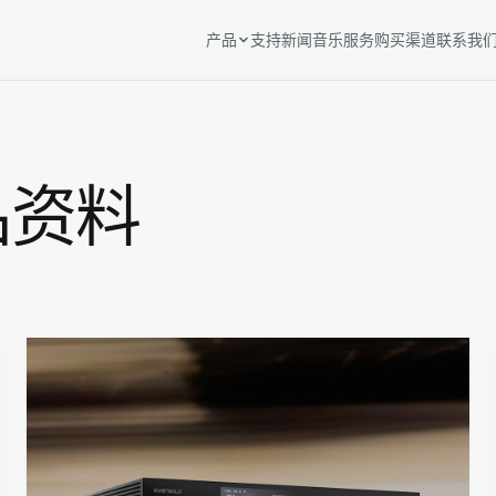
产品
支持
新闻
音乐服务
购买渠道
联系我
Play 系列
Play
品资料
音箱与输出
SE100
配件与扩展
V16
EM-01