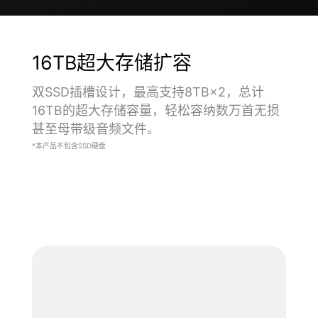
16TB超大存储扩容
双SSD插槽设计，最高支持8TB×2，总计
16TB的超大存储容量，轻松容纳数万首无损
甚至母带级音频文件。
*本产品不包含SSD硬盘