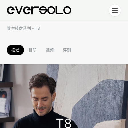
跳到正文
数字转盘系列 - T8
描述
相册
视频
评测
T8