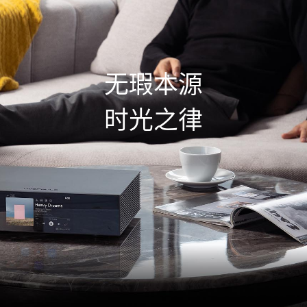
无瑕本源
时光之律