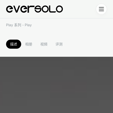
跳到正文
Play 系列 - Play
描述
相册
视频
评测