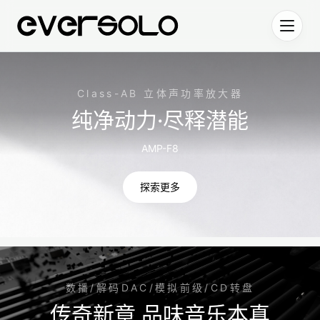
跳到正文
艾索洛高端音乐串流播放器与数字音频生态系统
Class-AB 立体声功率放大器
纯净动力·尽释潜能
AMP-F8
探索更多
数播/解码DAC/模拟前级/CD转盘
传奇新章 品味音乐本真