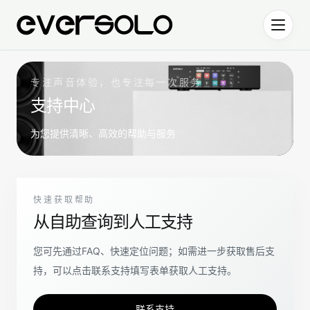
跳到正文
专注声音体验，也专注每一次服务
支持中心
为您提供清晰、高效的帮助与服务
快速获取帮助
从自助查询到人工支持
您可先通过FAQ、快速定位问题；如需进一步获取售后支
持，可以点击联系支持填写表单获取人工支持。
联系支持