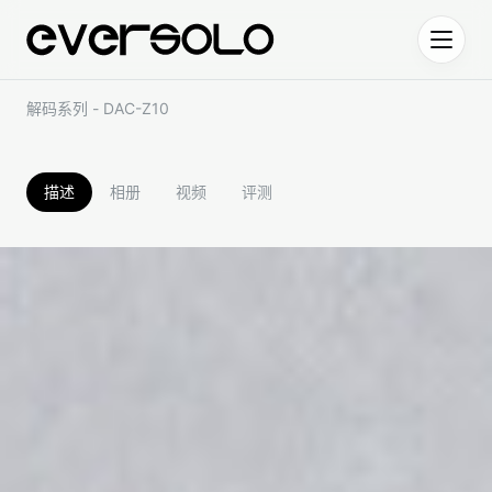
跳到正文
解码系列 - DAC-Z10
描述
相册
视频
评测