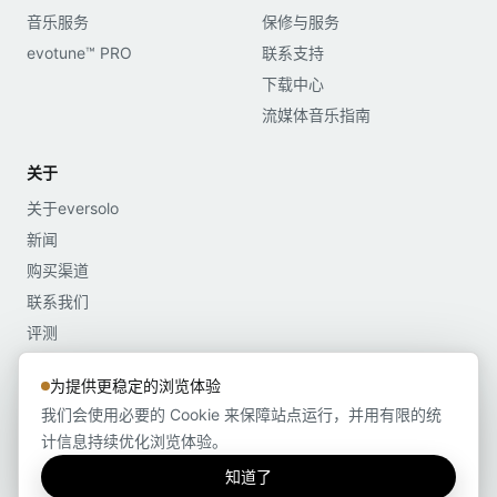
音乐服务
保修与服务
evotune™ PRO
联系支持
下载中心
流媒体音乐指南
关于
关于eversolo
新闻
购买渠道
联系我们
评测
媒体资料
为提供更稳定的浏览体验
我们会使用必要的 Cookie 来保障站点运行，并用有限的统
计信息持续优化浏览体验。
Copyright©2022-2026 深圳市艾索洛声学科技有限公司 版权所有 粤ICP备
2021176496号-1
知道了
隐私说明