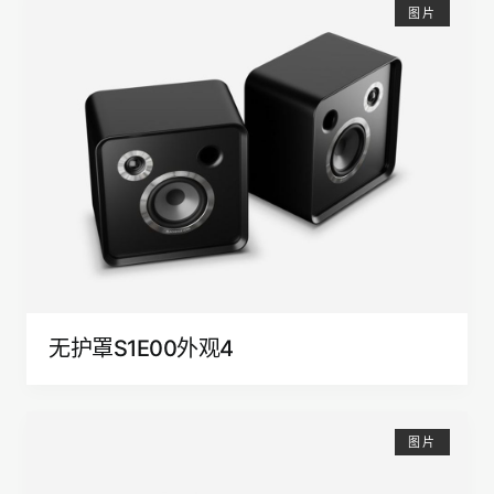
图片
无护罩S1E00外观4
图片