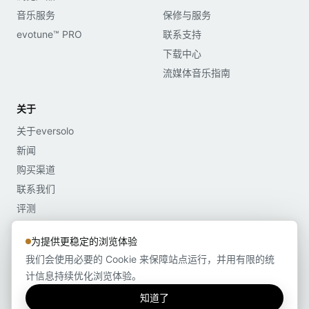
音乐服务
保修与服务
evotune™ PRO
联系支持
下载中心
流媒体音乐指南
关于
关于eversolo
新闻
购买渠道
联系我们
评测
媒体资料
为提供更稳定的浏览体验
我们会使用必要的 Cookie 来保障站点运行，并用有限的统
计信息持续优化浏览体验。
Copyright©2022-2026 深圳市艾索洛声学科技有限公司 版权所有 粤ICP备
2021176496号-1
知道了
隐私说明